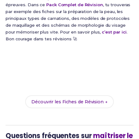
épreuves. Dans ce
Pack Complet de Révision
, tu trouveras
par exemple des fiches sur la préparation de la peau, les
principaux types de carnations, des modèles de protocoles
de maquillage et des schémas de morphologie du visage
pour mémoriser plus vite. Pour en savoir plus,
c’est par ici
.
Bon courage dans tes révisions 🚀
Prêt(e) à réussir ton examen ?
Révise efficacement avec nos
165 Fiches de
Révision
pour le Bac Pro ECP et maximise tes
chances de réussite !
Découvrir les Fiches de Révision →
Questions fréquentes sur
maîtriser le