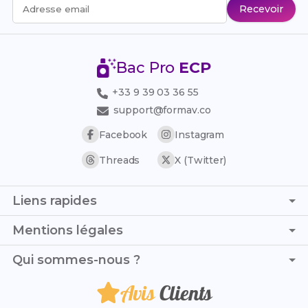
Recevoir
Adresse email
Bac Pro
ECP
+33 9 39 03 36 55
support@formav.co
Facebook
Instagram
Threads
X (Twitter)
Liens rapides
Page d'accueil
Mentions légales
Simulateur de notes
C.G.V. - C.G.U.
Qui sommes-nous ?
Trouver son stage
Politique de confidentialité
Trouver son alternance
Avis
Clients
Je suis Pauline et, avec Zoe, nous mettons tout notre
Politique de remboursement
Référentiel officiel
cœur à t’accompagner et te soutenir chaque jour dans ta