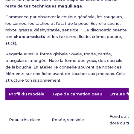
reste de tes
techniques maquillage
.
Commence par observer la couleur générale, les rougeurs,
les cernes, les taches et l’état de la peau. Est-elle sèche,
mixte, grasse, déshydratée, sensible ? Ce diagnostic oriente
ton
choix produits
et les textures (fluide, crème, poudre,
stick).
Regarde aussi la forme globale : ovale, ronde, carrée,
triangulaire, allongée. Note la forme des yeux, des sourcils,
de la bouche. En atelier, je conseille souvent de noter ces
éléments sur une fiche avant de toucher aux pinceaux. Cela
structure ton raisonnement.
Profil du modèle
Type de carnation peau
Erreurs fr
Fond de tei
Peau très claire
Rosée, sensible
doré ou tro