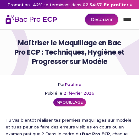
Promotion
-42%
se terminant dans
02:54:56
.
En profiter »
Bac Pro
ECP
Découvrir
Maîtriser le Maquillage en Bac
Pro ECP : Techniques, Hygiène et
Progresser sur Modèle
Par
Pauline
Publié le
21 février 2026
MAQUILLAGE
Tu vas bientôt réaliser tes premiers maquillages sur modèle
et tu as peur de faire des erreurs visibles en cours ou en
examen pratique ? Dans le cadre du
Bac Pro ECP
, chaque