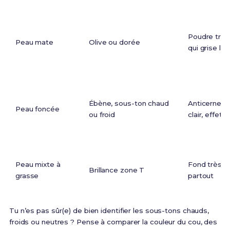
Poudre trop 
Peau mate
Olive ou dorée
qui grise le 
Ébène, sous-ton chaud
Anticernes 
Peau foncée
ou froid
clair, effet
Peau mixte à
Fond très c
Brillance zone T
grasse
partout
Tu n’es pas sûr(e) de bien identifier les sous-tons chauds,
froids ou neutres ? Pense à comparer la couleur du cou, des