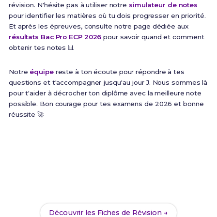
révision. N'hésite pas à utiliser notre
simulateur de notes
pour identifier les matières où tu dois progresser en priorité.
Et après les épreuves, consulte notre page dédiée aux
résultats Bac Pro ECP 2026
pour savoir quand et comment
obtenir tes notes 📊
Notre
équipe
reste à ton écoute pour répondre à tes
questions et t'accompagner jusqu'au jour J. Nous sommes là
pour t'aider à décrocher ton diplôme avec la meilleure note
possible. Bon courage pour tes examens de 2026 et bonne
réussite 🚀
Prêt(e) à réviser efficacement ?
Maintenant que tu connais les dates, organise tes
révisions avec nos
165 Fiches de Révision
. Le
combo parfait pour arriver serein(e) le jour J !
Découvrir les Fiches de Révision →