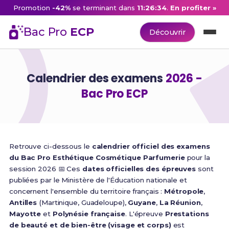
Promotion
-42%
se terminant dans
11:26:33
.
En profiter »
Bac Pro
ECP
Découvrir
Calendrier des examens
2026 -
Bac Pro ECP
Retrouve ci-dessous le
calendrier officiel des examens
du Bac Pro Esthétique Cosmétique Parfumerie
pour la
session 2026 📅 Ces
dates officielles des épreuves
sont
publiées par le Ministère de l'Éducation nationale et
concernent l'ensemble du territoire français :
Métropole
,
Antilles
(Martinique, Guadeloupe),
Guyane
,
La Réunion
,
Mayotte
et
Polynésie française
. L'épreuve
Prestations
de beauté et de bien-être (visage et corps)
est