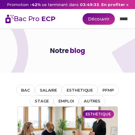
Promotion
-42%
se terminant dans
03:49:33
.
En profiter »
Bac Pro
ECP
Découvrir
Notre
blog
BAC
SALAIRE
ESTHETIQUE
PFMP
STAGE
EMPLOI
AUTRES
ESTHÉTIQUE